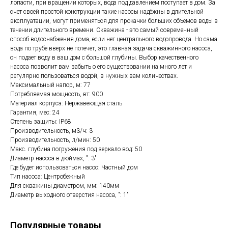
лопасти, при вращении которых, вода под давлением поступает в дом. За
счет своей простой конструкции такие насосы надёжны в длительной
эксплуатации, могут применяться для прокачки больших объемов воды в
течении длительного времени. Скважина - это самый современный
способ водоснабжения дома, если нет центрального водопровода. Но сама
вода по трубе вверх не потечет, это главная задача скважинного насоса,
он подает воду в ваш дом с большой глубины. Выбор качественного
насоса позволит вам забыть о его существовании на много лет и
регулярно пользоваться водой, в нужных вам количествах.
Максимальный напор, м: 77
Потребляемая мощность, вт: 900
Материал корпуса: Нержавеющая сталь
Гарантия, мес: 24
Степень защиты: IP68
Производительность, м3/ч: 3
Производительность, л/мин: 50
Макс. глубина погружения под зеркало вод: 50
Диаметр насоса в дюймах, ": 3"
Где будет использоваться насос: Частный дом
Тип насоса: Центробежный
Для скважины диаметром, мм: 140мм
Диаметр выходного отверстия насоса, ": 1"
Популярные товары