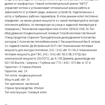
далеки от комфортных. Новый интеллектуальный режим “АВТО”
управляет котлом и устанавливает оптимальный режим работы в
зависимости от условий среды, внешних устройств, подключенных к
котлу и требуемых рабочих параметров. В этом режиме котел постоянно
определяет, на каком уровне мощности и с какой температурой в контуре
отопления работать, по температуре на улице и заданной температуре в
помещении.) Технические характеристики Ariston GENUS ONE 35 Тип
оборудования Конденсационный газовый Способ монтажа Настенный
Отвод продуктов сгорания Принудительное дымоудаление Количество
контуров 2 Количество теплообменников 2 Расширительный бак 8 литров
3-х ходовой клапан Да Встроенный Wi-Fi Нет Номинальная тепловая
мощность для контура отопления, (Hi) / (Hs) кВт 31/34,4 Номинальная
тепловая мощность для ГВС, (Hi) / (Hs) кВт 34,5/38,3 КПД при
номинальной мощности (30/50°С), до % 109 Диаметр дымоотвода мм
60/100 Высота / Ширина / Глубина мм 770 / 400 / 315 Вес кг 37,6
Гарантия г 3 Страна Италия
Гарантия, мес: 24
Тип котла: конденсационный
Мощ-ть раб, кВт: 31
Тип крепления: настенный
Страна производства: Италия
Тип конструкции: Газовый котел