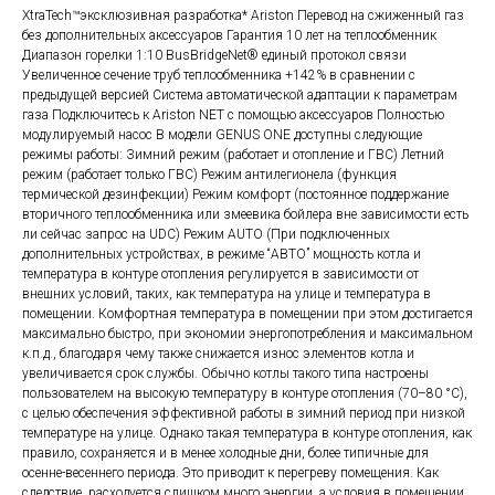
XtraTech™эксклюзивная разработка* Ariston Перевод на сжиженный газ
без дополнительных аксессуаров Гарантия 10 лет на теплообменник
Диапазон горелки 1:10 BusBridgeNet® единый протокол связи
Увеличенное сечение труб теплообменника +142% в сравнении с
предыдущей версией Система автоматической адаптации к параметрам
газа Подключитесь к Ariston NET с помощью аксессуаров Полностью
модулируемый насос В модели GENUS ONE доступны следующие
режимы работы: Зимний режим (работает и отопление и ГВС) Летний
режим (работает только ГВС) Режим антилегионела (функция
термической дезинфекции) Режим комфорт (постоянное поддержание
вторичного теплообменника или змеевика бойлера вне зависимости есть
ли сейчас запрос на UDC) Режим AUTO (При подключенных
дополнительных устройствах, в режиме “АВТО” мощность котла и
температура в контуре отопления регулируется в зависимости от
внешних условий, таких, как температура на улице и температура в
помещении. Комфортная температура в помещении при этом достигается
максимально быстро, при экономии энергопотребления и максимальном
к.п.д., благодаря чему также снижается износ элементов котла и
увеличивается срок службы. Обычно котлы такого типа настроены
пользователем на высокую температуру в контуре отопления (70–80 °C),
с целью обеспечения эффективной работы в зимний период при низкой
температуре на улице. Однако такая температура в контуре отопления, как
правило, сохраняется и в менее холодные дни, более типичные для
осенне-весеннего периода. Это приводит к перегреву помещения. Как
следствие, расходуется слишком много энергии, а условия в помещении