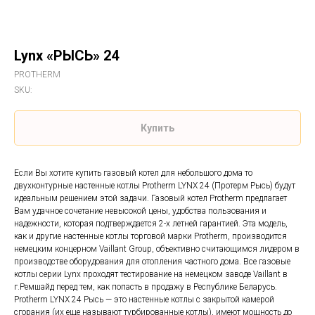
Lynx «РЫСЬ» 24
PROTHERM
SKU:
Купить
Если Вы хотите купить газовый котел для небольшого дома то
двухконтурные настенные котлы Protherm LYNX 24 (Протерм Рысь) будут
идеальным решением этой задачи. Газовый котел Protherm предлагает
Вам удачное сочетание невысокой цены, удобства пользования и
надежности, которая подтверждается 2-х летней гарантией. Эта модель,
как и другие настенные котлы торговой марки Protherm, производится
немецким концерном Vaillant Group, объективно считающимся лидером в
производстве оборудования для отопления частного дома. Все газовые
котлы серии Lynx проходят тестирование на немецком заводе Vaillant в
г.Ремшайд перед тем, как попасть в продажу в Республике Беларусь.
Protherm LYNX 24 Рысь — это настенные котлы с закрытой камерой
сгорания (их еще называют турбированные котлы), имеют мощность до