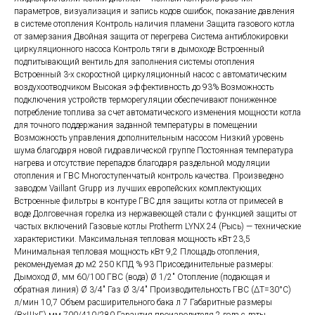
параметров, визуализация и запись кодов ошибок, показание давления
в системе отопления Контроль наличия пламени Защита газового котла
от замерзания Двойная защита от перегрева Система антиблокировки
циркуляционного насоса Контроль тяги в дымоходе Встроенный
подпитывающий вентиль для заполнения системы отопления
Встроенный 3-х скоростной циркуляционный насос с автоматическим
воздухоотводчиком Высокая эффективность до 93% Возможность
подключения устройств терморегуляции обеспечивают пониженное
потребление топлива за счет автоматического изменения мощности котла
для точного поддержания заданной температуры в помещении
Возможность управления дополнительным насосом Низкий уровень
шума благодаря новой гидравлической группе Постоянная температура
нагрева и отсутствие перепадов благодаря раздельной модуляции
отопления и ГВС Многоступенчатый контроль качества. Произведено
заводом Vaillant Grupp из лучших европейских комплектующих
Встроенные фильтры в контуре ГВС для защиты котла от примесей в
воде Долговечная горелка из нержавеющей стали с функцией защиты от
частых включений Газовые котлы Protherm LYNX 24 (Рысь) — технические
характеристики. Максимальная тепловая мощность кВт 23,5
Минимальная тепловая мощность кВт 9,2 Площадь отопления,
рекомендуемая до м2 250 КПД % 93 Присоединительные размеры:
Дымоход Ø, мм 60/100 ГВС (вода) Ø 1/2″ Отопление (подающая и
обратная линия) Ø 3/4″ Газ Ø 3/4″ Производительность ГВС (ΔТ=30°С)
л/мин 10,7 Объем расширительного бака л 7 Габаритные размеры