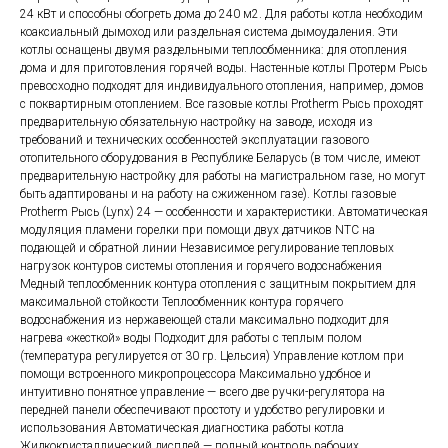
24 кВт и способны обогреть дома до 240 м2. Для работы котла необходим
коаксиальный дымоход или раздельная система дымоудаления. Эти
котлы оснащены двумя раздельными теплообменника: для отопления
дома и для приготовления горячей воды. Настенные котлы Протерм Рысь
превосходно подходят для индивидуального отопления, например, домов
с поквартирным отоплением. Все газовые котлы Protherm Рысь проходят
предварительную обязательную настройку на заводе, исходя из
требований и технических особенностей эксплуатации газового
отопительного оборудования в Республике Беларусь (в том числе, имеют
предварительную настройку для работы на магистральном газе, но могут
быть адаптированы и на работу на сжиженном газе). Котлы газовые
Protherm Рысь (Lynx) 24 — особенности и характеристики. Автоматическая
модуляция пламени горелки при помощи двух датчиков NTC на
подающей и обратной линии Независимое регулирование тепловых
нагрузок контуров системы отопления и горячего водоснабжения
Медный теплообменник контура отопления с защитным покрытием для
максимальной стойкости Теплообменник контура горячего
водоснабжения из нержавеющей стали максимально подходит для
нагрева «жесткой» воды Подходит для работы с теплым полом
(температура регулируется от 30 гр. Цельсия) Управление котлом при
помощи встроенного микропроцессора Максимально удобное и
интуитивно понятное управление — всего две ручки-регулятора на
передней панели обеспечивают простоту и удобство регулировки и
использования Автоматическая диагностика работы котла
Жидкокристаллический дисплей — полный контроль рабочих