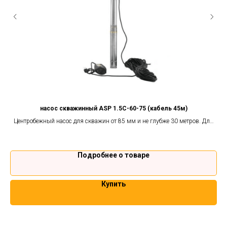
насос скважинный ASP 1.5C-60-75 (кабель 45м)
 и
Центробежный насос для скважин от 85 мм и не глубже 30 метров. Для
Ц
снабжения водой в бытовых нуждах. Гарантия 2 года.
Подробнее о товаре
Купить