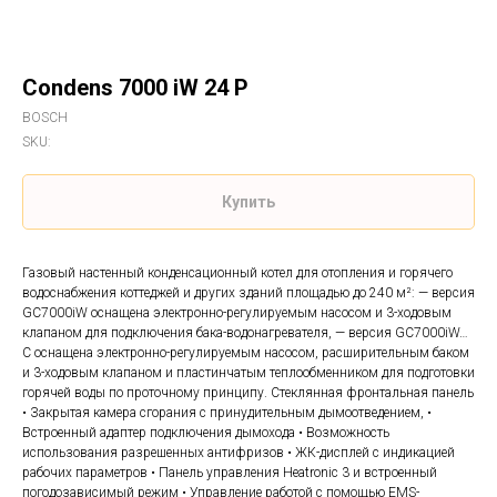
Condens 7000 iW 24 P
BOSCH
SKU:
Купить
Газовый настенный конденсационный котел для отопления и горячего
водоснабжения коттеджей и других зданий площадью до 240 м²: — версия
GC7000iW оснащена электронно-регулируемым насосом и 3-ходовым
клапаном для подключения бака-водонагревателя, — версия GC7000iW…
C оснащена электронно-регулируемым насосом, расширительным баком
и 3-ходовым клапаном и пластинчатым теплообменником для подготовки
горячей воды по проточному принципу. Стеклянная фронтальная панель
• Закрытая камера сгорания с принудительным дымоотведением, •
Встроенный адаптер подключения дымохода • Возможность
использования разрешенных антифризов • ЖК-дисплей с индикацией
рабочих параметров • Панель управления Heatronic 3 и встроенный
погодозависимый режим • Управление работой с помощью EMS-