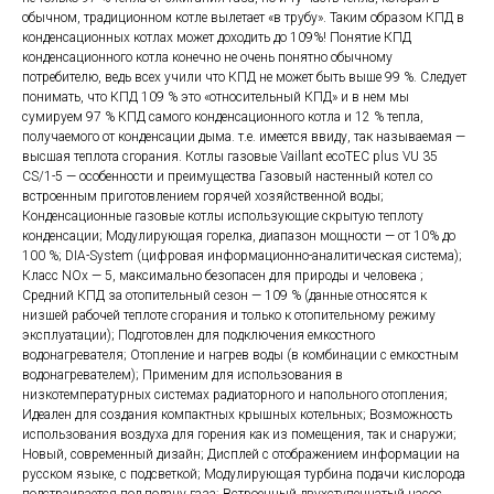
обычном, традиционном котле вылетает «в трубу». Таким образом КПД в
конденсационных котлах может доходить до 109%! Понятие КПД
конденсационного котла конечно не очень понятно обычному
потребителю, ведь всех учили что КПД не может быть выше 99 %. Следует
понимать, что КПД 109 % это «относительный КПД» и в нем мы
сумируем 97 % КПД самого конденсационного котла и 12 % тепла,
получаемого от конденсации дыма. т.е. имеется ввиду, так называемая —
высшая теплота сгорания. Котлы газовые Vaillant ecoTEC plus VU 35
CS/1-5 — особенности и преимущества Газовый настенный котел со
встроенным приготовлением горячей хозяйственной воды;
Конденсационные газовые котлы использующие скрытую теплоту
конденсации; Модулирующая горелка, диапазон мощности — от 10% до
100 %; DIA-System (цифровая информационно-аналитическая система);
Класс NOx — 5, максимально безопасен для природы и человека ;
Средний КПД за отопительный сезон — 109 % (данные относятся к
низшей рабочей теплоте сгорания и только к отопительному режиму
эксплуатации); Подготовлен для подключения емкостного
водонагревателя; Отопление и нагрев воды (в комбинации с емкостным
водонагревателем); Применим для использования в
низкотемпературных системах радиаторного и напольного отопления;
Идеален для создания компактных крышных котельных; Возможность
использования воздуха для горения как из помещения, так и снаружи;
Новый, современный дизайн; Дисплей с отображением информации на
русском языке, с подсветкой; Модулирующая турбина подачи кислорода