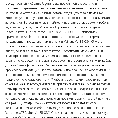
между подачей и обраткой, установка постоянной скорости или
постоянного давления; Сенсорная панель управления; Новая система
контроля качества и изменения подачи входящего газа с помощью
интеллектуального управления ioniDetect; Встроенная погодозависимая
автоматика; Встроенные часы, таймер и программатор времени работы
недельного цыкла; Новый внешний дизайн с прямыми контурами.
Газовые котлы Вайлант ecoTEC plus VU 35 CS/1-5 — описание и
применение. Vaillant — элита отопительного оборудования Германии, а
конденсационные одноконтурные котлы Vaillant VU 35 CS/1-5 — это,
можно сказать, лучшие из элиты газовых отопительных котлов. Как мы
знаем, основная задача любого котла — обеспечить максимальный
комфорт по отоплению в доме. Однако есть и еще одна немаловажная
задача, которую должны решать современные газовые котлы — их работа
должна быть эффективна, обеспечивая максимальную экономию в
процессе эксплуатации. Все эти задачи и призван решать современный
конденсационный котел. Чем же отличается конденсационный котел от
традиционного котла отопления? Работа классических газовых котлов
основана на высвобождении тепла при сжигании газа. Сильно нагретые
газы проходят через теплообменник котла и отдают ему свое тепло. Но к
сожалению, часть тепла содержащаяся в отработанных газах котлом не
используется и удаляется вместе с дымовыми газами. По этой причине
среднее КПД традиционных котлов колеблется в пределах 92 %.
Конструктивная же особенность конденсационного настенного котла
Vaillant ecoTEC plus VU 35 CS/1-5 заключается в том, что он использует
не только 97 % тепла от сжигания газа, но и ту часть тепла, которая в