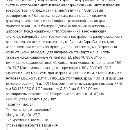
подстраивается под подачу газа; Встроенный двухступенчатый насос
системы отопления с автоматическим переключением, автоматический
воздухоотводчик, предохранительный вентиль, 10-литровый
расширительный бак, отвод конденсата из аппарата и системы
дымоходов через встроенный сифон, трехходовой клапан для
приготовления ГВС в бойлере; 2 датчика давления, аналоговый и
цифровой; Конденсационный теплообменник из нержавеющей,
кислотоустойчивой стали; Возможность настройки на разную мощность
для режима отопления и нагрева воды; Система Aqua-Condens (для
использования теплоты конденсации при нагреве воды); Встроенный
коммутационный модуль для интерфейса стандарта e-bus. Котлы
газовые конденсационные Vaillant ecoTEC plus VU 35 CS/1-5 —
технические характеристики. Максимальная мощность при нагреве ГВС
кВт 39,7 Максимальная мощность при нагреве 50 / 30°С кВт 37,7
Максимальная мощность при нагреве 80 / 60°С кВт 34,7 Минимальная
тепловая мощность кВт 4,3 Площадь отопления, до м2 400 КПД (Высшая
теплота сгорания) % до 109 Присоединительные размеры дымоход, PP Ø,
мм 80/125 ГВС Ø 1/2″ отопление Ø 3/4″ газ Ø 3/4″ Объем
расширительного бака л 10 Габаритные размеры (ШхВхГ) мм
440/720/338 Гарантия до 2 лет
Гарантия, мес: 24
Тип котла: конденсационный
Мощ-ть раб, кВт: 37,7
Тип крепления: настенный
Страна производства: Германия