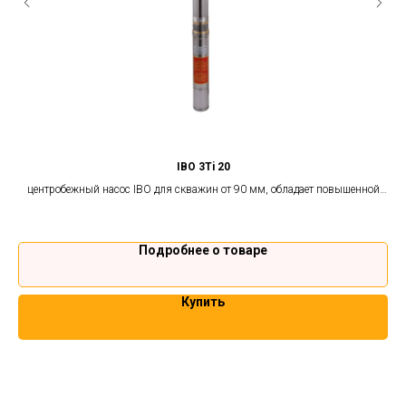
IBO 3Ti 20
ной
центробежный насос IBO для скважин от 90 мм, обладает повышенной
Ц
стойкостью к песку. Гарантия 2 года.
Подробнее о товаре
Купить