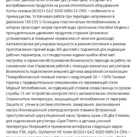
дисплей. Данный котел отличает доступная цена, что делает его
востребованным продуктом на рынке отопительного оборудования.
Котлы газовые BOSCH GAZ 6000 WBN 24 CRN — особенности и
преимущества. Устойчивая работа при перепадах напряжения в
диапазоне 165-255 V Оснащена пластинчатым теплообменником, в
котором происходит нагрев горячей воды проточным способом Модель с
принудительным удалением продуктов сгорания (возможно
устанавливать в помещении независимо от наличия дымохода)
Автоматическая регулировка мощности в режиме отопления и режиме
приготовления горячей воды ЖК-дисплей с подсветкой для индикации
рабочих параметров, со стандартными кодами ошибок облегчает
настройку и сервисное обслуживание Возможность перехода на работу на
сжиженном газе Управление работой с помощью комнатных регуляторов
Возможность подключения внешнего датчика аварийной сигнализации
Пожаробезопасный газовый клапан с модуляцией 30 — 100% Газовая
горелка с предварительным смешиванием из нержавеющей стали
Медный теплообменник, не содержащий сплавов олова/свинца со сроком
службы 15 лет Устройство контроля тяги с автоматических отключением
Ограничитель температуры, защищающий теплообменник от перегрева
Защита от: утечек в системе отопления; замерзания; заклинивания
насоса Ионизационный электрод контроля пламени Встроенный
трехступенчатый циркуляционный насос Уровень шума ≤36 дБа Клеммы
для подключения регулятора «OpenTherm» и датчика уличной
температуры Разрешается применение антифриза следующих марок:
Varidos FSK, Alphi, Glythermin NF Котел BOSCH GAZ 6000 WBN 24 CRN —