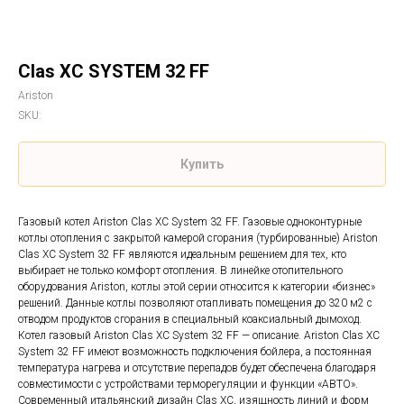
Clas XC SYSTEM 32 FF
Ariston
SKU:
Купить
Газовый котел Ariston Clas XC System 32 FF. Газовые одноконтурные
котлы отопления с закрытой камерой сгорания (турбированные) Ariston
Clas XC System 32 FF являются идеальным решением для тех, кто
выбирает не только комфорт отопления. В линейке отопительного
оборудования Ariston, котлы этой серии относится к категории «бизнес»
решений. Данные котлы позволяют отапливать помещения до 320 м2 с
отводом продуктов сгорания в специальный коаксиальный дымоход.
Котел газовый Ariston Clas XC System 32 FF — описание. Ariston Clas XC
System 32 FF имеют возможность подключения бойлера, а постоянная
температура нагрева и отсутствие перепадов будет обеспечена благодаря
совместимости с устройствами терморегуляции и функции «АВТО».
Современный итальянский дизайн Clas XC, изящность линий и форм