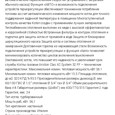
автоматическим переключением скоростей (в сравнении с затратами
обычного насоса) Функция «АВТО» и возможность подключения
устройств терморегуляции обеспечивают пониженное потребление
топлива за счет автоматического изменения мощности котла для точного
поддержания заданной температуры в помещении Многоступенчатый
контроль качества Котел создан с применением лучших материалов
Теплообменник отопления выполнен из меди с высокой эффективностью
и коррозийной стойкостью Встроенные фильтры в контурах отопления и
подпитки для защиты котла от примесей в воде Защита от блокировки
циркуляционного насоса Защита котла и системы отопления от
замерзания Долговечная горелка из нержавеющей стали Возможность
подключения устройств терморегуляции и функция «Авто» позволяет
минимизировать количество циклов включения/выключения
(тактования) котла, что повышает его надежность и увеличивает срок
службы Котлы газовые Ariston Clas XС System 32 FF — технические
характеристики. Максимальная номин. тепловая мощность кВт 36.1
Минимальная номин. тепловая мощность кВт 15.5 Площадь отопления,
до м2 320 КПД % 93.5 Присоединительные размеры дымоход Ø, мм
60/100 ГВС Ø 1/2″ отопление Ø 3/4″ газ Ø 3/4″ Объем расширительного
бака л 8 Габаритные размеры (ШхВхГ) мм 400/770/315 Гарантия 2 года
Гарантия, мес: 24
Тип котла: турбированный
Мощ-ть раб, кВт: 36,1
Тип крепления: настенный
Страна производства: Италия