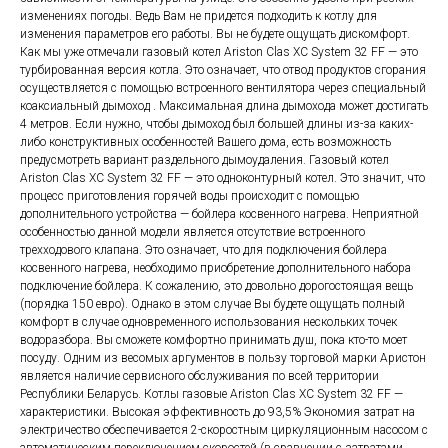
изменениях погоды. Ведь Вам не придется подходить к котлу для
изменения параметров его работы. Вы не будете ощущать дискомфорт.
Как мы уже отмечали газовый котел Ariston Clas XC System 32 FF — это
турбированная версия котла. Это означает, что отвод продуктов сгорания
осуществляется с помощью встроенного вентилятора через специальный
коаксиальный дымоход . Максимальная длина дымохода может достигать
4 метров. Если нужно, чтобы дымоход был большей длины из-за каких-
либо конструктивных особенностей Вашего дома, есть возможность
предусмотреть вариант раздельного дымоудаления. Газовый котел
Ariston Clas XC System 32 FF — это одноконтурный котел. Это значит, что
процесс приготовления горячей воды происходит с помощью
дополнительного устройства — бойлера косвенного нагрева. Неприятной
особенностью данной модели является отсутствие встроенного
трехходового клапана. Это означает, что для подключения бойлера
косвенного нагрева, необходимо приобретение дополнительного набора
подключение бойлера. К сожалению, это довольно дорогостоящая вещь
(порядка 150 евро). Однако в этом случае Вы будете ощущать полный
комфорт в случае одновременного использования нескольких точек
водоразбора. Вы сможете комфортно принимать душ, пока кто-то моет
посуду. Одним из весомых аргументов в пользу торговой марки Аристон
является наличие сервисного обслуживания по всей территории
Республики Беларусь. Котлы газовые Ariston Clas XC System 32 FF —
характеристики. Высокая эффективность до 93,5% Экономия затрат на
электричество обеспечивается 2-скоростным циркуляционным насосом с