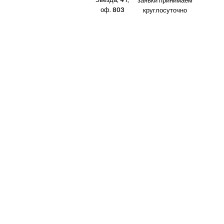
Звезда, 47,
заявки принимаем
оф. 803
круглосуточно