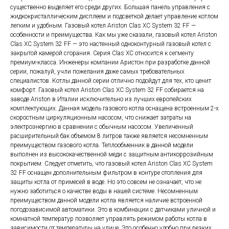
существенно выделяет его среди других. Большая панель управления с
жидкокристаллическим дисплеем и подсветкой делает управление котлом
легким и удобным. Газовый котел Ariston Clas XC System 32 FF —
особенности и преимущества. Как мы уже сказали, газовый котел Ariston
Clas XC System 32 FF — это настенный одноконтурный газовый котел с
закрытой камерой сгорания. Серия Clas XC относится к сегменту
премиум-класса. Инженеры компании Аристон при разработке данной
серии, пожалуй, учли пожелания даже самых требовательных
специалистов. Котлы данной серии отлично подойдут для тех, кто ценит
комфорт. Газовый котел Ariston Clas XC System 32 FF собирается на
заводе Ariston в Италии исключительно из лучших европейских
комплектующих. Данная модель газового котла оснащена встроенным 2-х
скоростным циркуляционным насосом, что снижает затраты на
электроэнергию в сравнении с обычным насосом. Увеличенный
расширительный бак объемом 8 литров также является несомненным
преимуществом газового котла. Теплообменник в данной модели
выполнен из высококачественной меди с защитным антикоррозийным
покрытием. Следует отметить, что газовый котел Ariston Clas XC System
32 FF оснащен дополнительным фильтром в контуре отопления для
защиты котла от примесей в воде. Но это совсем не означает, что не
нужно заботиться о качестве воды в нашей системе. Несомненным
преимуществом данной модели котла является наличие встроенной
погодозависимой автоматики. Это в комбинации с датчиками уличной и
комнатной температур позволяет управлять режимом работы котла в
зависимости от температуры на улице. Это особенно удобно при резких