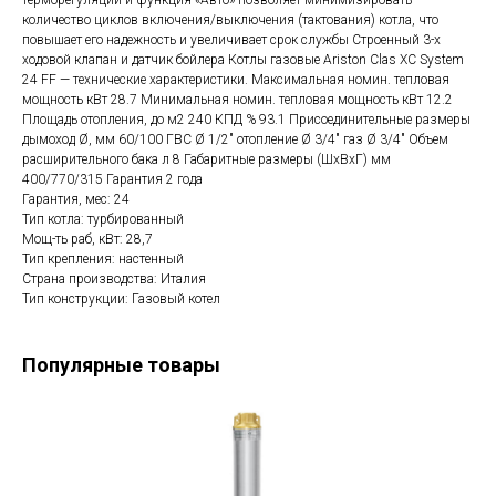
терморегуляции и функция «Авто» позволяет минимизировать
количество циклов включения/выключения (тактования) котла, что
повышает его надежность и увеличивает срок службы Строенный 3-х
ходовой клапан и датчик бойлера Котлы газовые Ariston Clas XС System
24 FF — технические характеристики. Максимальная номин. тепловая
мощность кВт 28.7 Минимальная номин. тепловая мощность кВт 12.2
Площадь отопления, до м2 240 КПД % 93.1 Присоединительные размеры
дымоход Ø, мм 60/100 ГВС Ø 1/2″ отопление Ø 3/4″ газ Ø 3/4″ Объем
расширительного бака л 8 Габаритные размеры (ШхВхГ) мм
400/770/315 Гарантия 2 года
Гарантия, мес: 24
Тип котла: турбированный
Мощ-ть раб, кВт: 28,7
Тип крепления: настенный
Страна производства: Италия
Тип конструкции: Газовый котел
Популярные товары