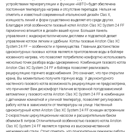
устройствами терморегуляции и функции «АВТО» будет обеспечена
постоянная температура нагрева и отсутствие перепадов. Нельзя не
отметить и известный современный итальянский дизайн Clas X,
изящность линий и форм существенно выделяет его среди других.
Благодаря этой особенности газовый котел Ariston Clas XC System 24 FF
гармонично впишется в дизайн вашей кухни. Большая панель
управления с жидкокристаллическим дисплеем и подсветкой делает
управление котлом легким и удобным. Котлы газовые Ariston Clas XC
System 24 FF — особенности и преимущества. Главным достоинством
одноконтурных газовых котлов является приготовление воды в бойлере
косвенного нагрева, что позволяет потребителю комфортно использовать
несколько точек разбора воды одновременно. Комбинация газового котла
Ariston Clas XC System 24 FF и бойлера позволяет реализовать
рециркуляцию горячего водоснабжения. Это означает, что при открытии
крана, Вы моментально получите горячую воду. У двухконтурного
настенного газового котла возможность рециркуляции не предусмотрена,
что причиняет Вам дискомфорт.Наличие встроенной погодозависимой
автоматики у газового котла Ariston Clas XC System 24 FF в комбинации
с датчиками комнатной и уличной температур, позволяет регулировать
работу котла в зависимости от температуры на улице. Настенный
одноконтурный котел Ariston Clas XC System 24 FF оснащен встроенным
2-скоростным циркуляционным насосом и расширительным баком
объемом 8 литров.Отличительной особенностью газового котла Ariston
Clas XC System 24 FF является горелка из высококачественной
нержавеющей стали. Стоит отметить, что приоритетным режимом работы