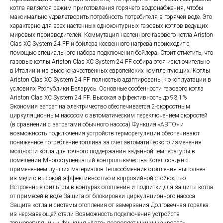
котла является режим приготовления горячего водоснабжения, чтобы
максимально удовлетворить потребность потребителя в горячей воде. Это
характерно для всех настенных одноконтурных газовых котлов ведущих
мировых производителей. Коммутация настенного газового котла Ariston
Clas XC System 24 FF и бойлера косвенного нагрева происходит с
помощью специального набора подключения бойлера. Стоит отметить, что
газовые котлы Ariston Clas XC System 24 FF собираются исключительно
в Италии и из высококачественных европейских комплектующих. Котлы
Ariston Clas XC System 24 FF полностью адаптированы к эксплуатации в
условиях Республики Беларусь. Основные особенности газового котла
Ariston Clas XC System 24 FF. Высокая эффективность до 93,1%
Экономия затрат на электричество обеспечивается 2-скоростным
циркуляционным насосом с автоматическим переключением скоростей
(в сравнении с затратами обычного насоса) Функция «АВТО» и
возможность подключения устройств терморегуляции обеспечивают
пониженное потребление топлива за счет автоматического изменения
мощности котла для точного поддержания заданной температуры в
помещении Многоступенчатый контроль качества Котел создан с
применением лучших материалов Теплообменник отопления выполнен
из меди с высокой эффективностью и коррозийной стойкостью
Встроенные фильтры в контурах отопления и подпитки для защиты котла
от примесей в воде Защита от блокировки циркуляционного насоса
Защита котла и системы отопления от замерзания Долговечная горелка
из нержавеющей стали Возможность подключения устройств