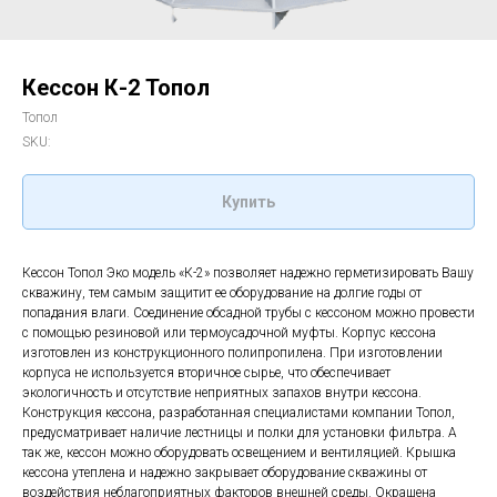
Кессон К-2 Топол
Топол
SKU:
Купить
Кессон Топол Эко модель «К-2» позволяет надежно герметизировать Вашу
скважину, тем самым защитит ее оборудование на долгие годы от
попадания влаги. Соединение обсадной трубы с кессоном можно провести
с помощью резиновой или термоусадочной муфты. Корпус кессона
изготовлен из конструкционного полипропилена. При изготовлении
корпуса не используется вторичное сырье, что обеспечивает
экологичность и отсутствие неприятных запахов внутри кессона.
Конструкция кессона, разработанная специалистами компании Топол,
предусматривает наличие лестницы и полки для установки фильтра. А
так же, кессон можно оборудовать освещением и вентиляцией. Крышка
кессона утеплена и надежно закрывает оборудование скважины от
воздействия неблагоприятных факторов внешней среды. Окрашена