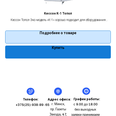
Кессон К-1 Топол
Кессон Топол Эко модель «К-1» хорошо подходит для оборудования
скважины в различных типах грунтов, в том числе и с высокими
о
грунтовыми водами. Он надежно защитит оборудование Вашей
Подробнее о товаре
скважины от воздействия влаги, высоких или низких температур,
Ваш
 5
благодаря своим конструктивным особенностям. Гарантия на кессон 5
б
лет.
Купить
График работы:
Телефон:
Адрес офиса:
г. Минск,
с 9.00 до 18.00
+375(25)-938-89-65
пр. Газеты
без выходных
Звезда, 47,
заявки принимаем