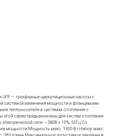
и UPF — трехфазные циркуляционные насосы с
ой системой изменения мощности и фланцевыми
ания теплоносителя в системах отопления с
 этой серии предназначены для систем отопления
электрической сети: ~380В ± 10%, 50Гц Со
ия мощности Мощность макс: 1300 Вт Напор макс:
с: 383 л/мин Максимальное допустимое давление в