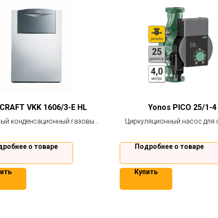
CRAFT VKK 1606/3-E HL
Yonos PICO 25/1-4
ный конденсационный газовый
Циркуляционный насос для 
 большой мощности Vaillant
отопления, кондициониров
теплого пола.
дробнее о товаре
Подробнее о товаре
ить
Купить