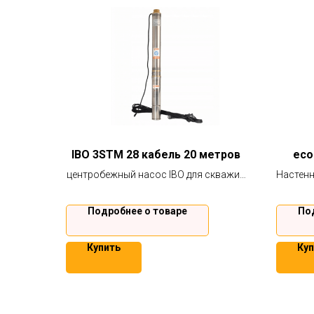
IBO 3STM 28 кабель 20 метров
eco
центробежный насос IBO для скважин
Настен
от 90 мм, обладает повышенной
котел
стойкостью к песку. Гарантия 2 года.
Подробнее о товаре
По
Купить
Куп