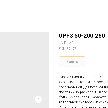
UPF3 50-200 280
UNIPUMP
SKU:
57427
Купить
Циркуляционные насосы сери
«мокрым» ротором, встроенн
соединениями. Для перекачив
постоянным расходом. Насосы
больших размеров. Параметры 
встроенной системой изменен
20 м Производительность мак