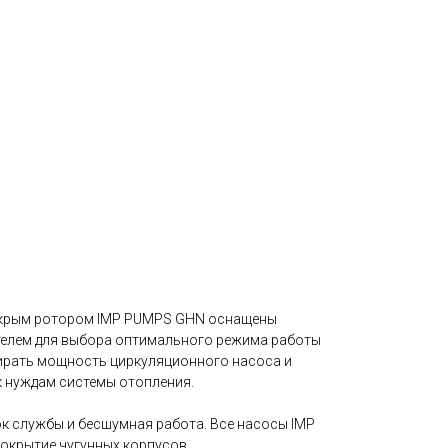
окрым ротором IMP PUMPS GHN оснащены
елем для выбора оптимального режима работы
ирать мощность циркуляционного насоса и
 нуждам системы отопления.
ок службы и бесшумная работа. Все насосы IMP
окрытие чугунных корпусов.