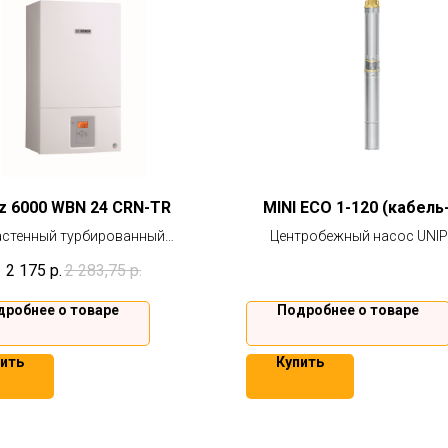
z 6000 WBN 24 CRN-TR
MINI ECO 1-120 (кабель
стенный турбированный
Центробежный насос UNI
турный газовый отопительный
подходит для скважин более
2 175
р.
2 283,75
р.
 с принудительным отводом
для колодцев и иных резерв
одуктов сгорания BOSCH
водой. Гарантия 2 года
дробнее о товаре
Подробнее о товаре
ить
Купить