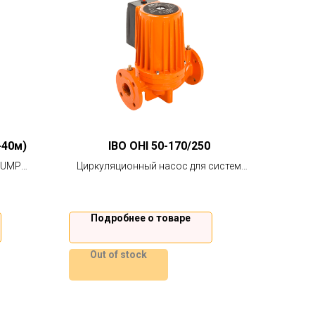
-40м)
IBO OHI 50-170/250
PUMP
Циркуляционный насос для систем
 85 мм,
отопления, кондиционирования и
уаров с
теплого пола.
.
Подробнее о товаре
Out of stock