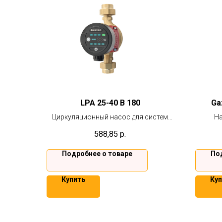
LPA 25-40 В 180
Ga
Циркуляционный насос для систем
На
отопления, кондиционирования и
двухкон
588,85
р.
теплого пола.
котел
пр
Подробнее о товаре
По
Купить
Куп