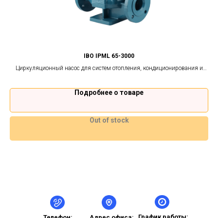
IBO IPML 65-3000
ной
Циркуляционный насос для систем отопления, кондиционирования и
Ц
теплого пола.
Подробнее о товаре
Out of stock
График работы:
Телефон:
Адрес офиса: