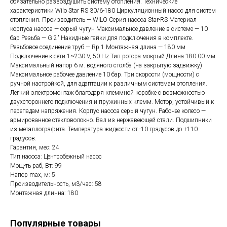
обязательно развоздушить систему отопления. Технические
характеристики Wilo Star RS 30/6-180 Циркуляционный насос для систем
отопления. Производитель — WILO Серия насоса Star-RS Материал
корпуса насоса — cерый чугун Максимальное давление в системе — 10
бар Резьба — G 2″ Накидные гайки для подключения в комплекте.
Резьбовое соединение труб — Rp 1 Монтажная длина — 180 мм
Подключение к сети 1~230 V, 50 Hz Тип ротора мокрый Длина 180.00 мм
Максимальный напор 6 м. водяного столба (на закрытую задвижку)
Максимальное рабочее давление 10 бар. Три скорости (мощности) с
ручной настройкой, для адаптации к различным системам отопления.
Легкий электромонтаж благодаря клеммной коробке с возможностью
двухстороннего подключения и пружинных клемм. Мотор, устойчивый к
перепадам напряжения. Корпус насоса серый чугун. Рабочее колесо —
армированное стекловолокно. Вал из нержавеющей стали. Подшипники
из металлографита. Температура жидкости от -10 градусов до +110
градусов.
Гарантия, мес: 24
Тип насоса: Центробежный насос
Мощ-ть раб, Вт: 99
Hапор max, м: 5
Производительность, м3/час: 58
Монтажная длинна: 180
Популярные товары