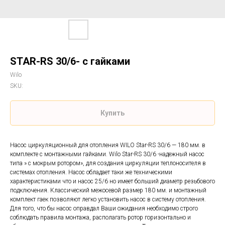
STAR-RS 30/6- с гайками
Wilo
SKU:
Купить
Насос циркуляционный для отопления WILO Star-RS 30/6 — 180 мм. в
комплекте с монтажными гайками. Wilo Star-RS 30/6 -надежный насос
типа » с мокрым ротором», для создания циркуляции теплоносителя в
системах отопления. Насос обладает таки же техническими
характеристиками что и насос 25/6 но имеет больший диаметр резьбового
подключения. Классический межосевой размер 180 мм. и монтажный
комплект гаек позволяют легко установить насос в систему отопления.
Для того, что бы насос оправдал Ваши ожидания необходимо строго
соблюдать правила монтажа, располагать ротор горизонтально и