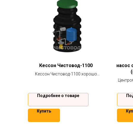
Кессон Чистовод-1100
насос 
(
Кессон Чистовод-1100 хорошо
подходит для защиты скважины от
Центро
воздействия влаги, высоких или
85 м
низких температур, благодаря своим
скважин
Подробнее о товаре
По
конструктивным особенностям.
Гарантия на кессон 2 года.
Купить
Куп