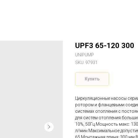
UPF3 65-120 300
UNIPUMP
SKU:
97931
Купить
Циркуляционные насосы сери
ротором и фланцевыми соедин
системах отопления с постоя
для систем отопления больши
10%, 50Гц Мощность макс: 130
л/мин Максимальное допустимо
65 Монтажная длина: 300 мм В