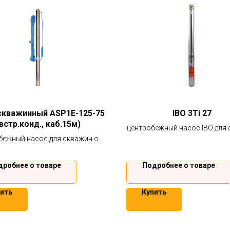
скважинный ASP1E-125-75
IBO 3Ti 27
встр.конд., каб.15м)
центробежный насос IBO для
бежный насос для скважин от
от 90 мм, обладает повыш
м. Для снабжения водой из
стойкостью к песку. Гарантия
, колодцев и других водоемов
дробнее о товаре
Подробнее о товаре
Гарантия 2 года.
ить
Купить