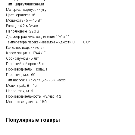
Тип - циркуляционный
Материал корпуса - чугун
Цвет - оранжевый
Мощность - 5 — 45 Вт
Расход - 4.2 м3/час
Напряжение - 220 В
Диаметр разъема соединения 1½" x 1"
Температура перекачиваемой жидкости 0 — 110 C°
Качество воды - чистая
Класс защиты - IP44 / F
Срок службы - 5 лет
Гарантийной срок - 5 лет
Производитель - Польша
Гарантия, мес: 60
Тип насоса: Циркуляционный насос
Мощ-ть раб, Вт: 45
Hапор max, м: 6
Производительность, м3/час: 4,2
Монтажная длинна: 180
Популярные товары