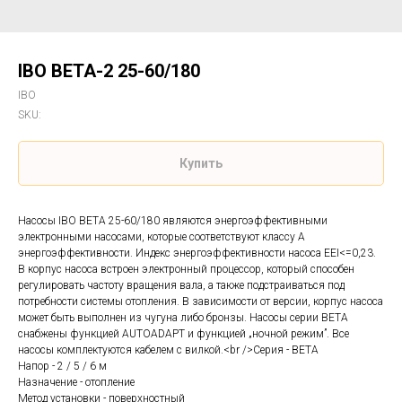
IBO BETA-2 25-60/180
IBO
SKU:
Купить
Насосы IBO BETA 25-60/180 являются энергоэффективными
электронными насосами, которые соответствуют классу А
энергоэффективности. Индекс энергоэффективности насоса EEI<=0,23.
В корпус насоса встроен электронный процессор, который способен
регулировать частоту вращения вала, а также подстраиваться под
потребности системы отопления. В зависимости от версии, корпус насоса
может быть выполнен из чугуна либо бронзы. Насосы серии BETA
снабжены функцией AUTOADAPT и функцией „ночной режим”. Все
насосы комплектуются кабелем с вилкой.<br />Серия - BETA
Напор - 2 / 5 / 6 м
Назначение - отопление
Метод установки - поверхностный