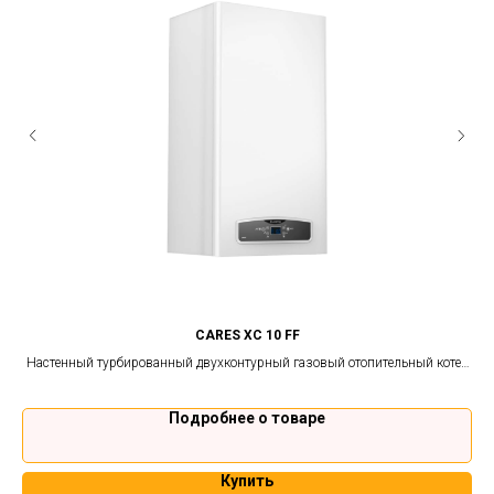
CARES XС 10 FF
Настенный турбированный двухконтурный газовый отопительный котел
Ц
Ariston
Подробнее о товаре
Купить