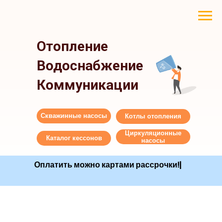
Отопление
Водоснабжение
Коммуникации
Скважинные насосы
Котлы отопления
Циркуляционные
Каталог кессонов
насосы
Оплатить можно картами рассроч
|