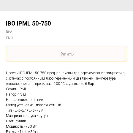
IBO IPML 50-750
IBO
SKU:
Купить
Насосы IBO IPML 50-750 предназначены для перекачивания жидкости в
системах с постоянным либо переменным давлением. Температура
теплоносителя не превышает 100 °С, а давление 6 Бар.
Серия - IPML
Напор -13 м
Назначение отопление
Метод установки - поверхностный
Тип - циркуляционный
Материал корпуса - чугун
Цвет - синий
Мощность - 750 Вт
Расход - 14.4 м3/час