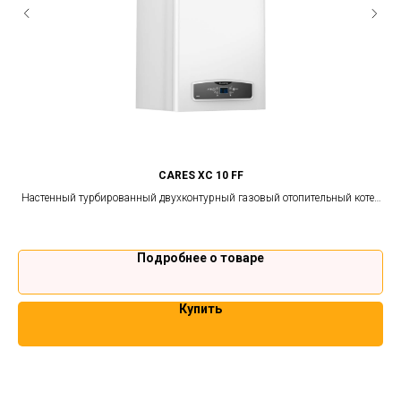
CARES XС 10 FF
 и
Настенный турбированный двухконтурный газовый отопительный котел
Ц
Ariston
Подробнее о товаре
Купить